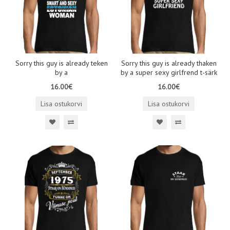
Sorry this guy is already teken
Sorry this guy is already thaken
by a
by a super sexy girlfrend t-särk
16.00€
16.00€
Lisa ostukorvi
Lisa ostukorvi