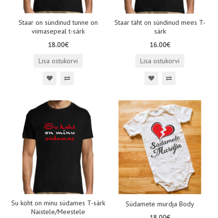
Staar on sündinud tunne on
Staar täht on sündinud mees T-
viimasepeal t-särk
särk
18.00€
16.00€
Lisa ostukorvi
Lisa ostukorvi
Su koht on minu südames T-särk
Südamete murdja Body
Naistele/Meestele
18.00€