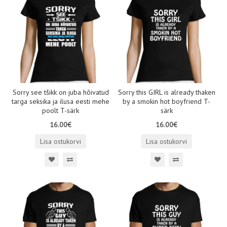
Sorry see tšikk on juba hõivatud
Sorry this GIRL is already thaken
targa seksika ja ilusa eesti mehe
by a smokin hot boyfriend T-
poolt T-särk
särk
16.00€
16.00€
Lisa ostukorvi
Lisa ostukorvi