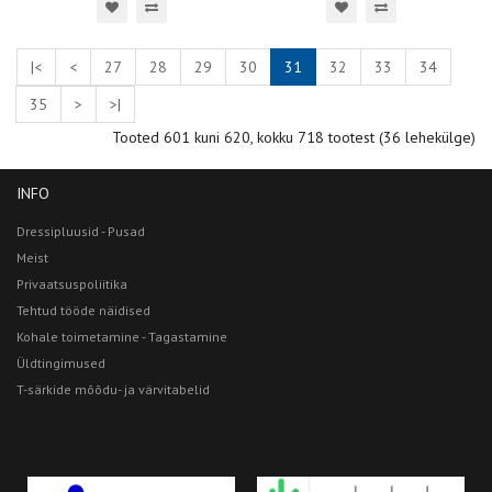
|<
<
27
28
29
30
31
32
33
34
35
>
>|
Tooted 601 kuni 620, kokku 718 tootest (36 lehekülge)
INFO
Dressipluusid - Pusad
Meist
Privaatsuspoliitika
Tehtud tööde näidised
Kohale toimetamine - Tagastamine
Üldtingimused
T-särkide mõõdu- ja värvitabelid