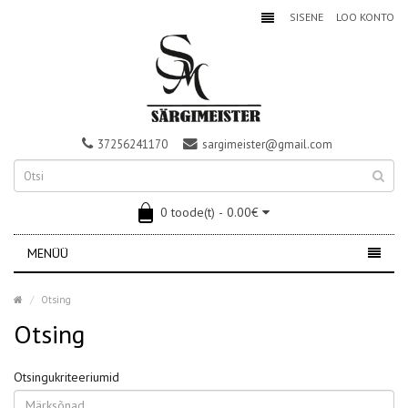
SISENE
LOO KONTO
37256241170
sargimeister@gmail.com
0 toode(t) - 0.00€
MENÜÜ
Otsing
Otsing
Otsingukriteeriumid