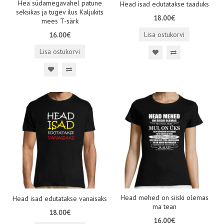
Hea südamegavahel patune
Head isad edutatakse taaduks
seksikas ja tugev ilus Kaljukits
18.00€
mees T-särk
Lisa ostukorvi
16.00€
Lisa ostukorvi
Head mehed on siiski olemas
Head isad edutatakse vanaisaks
ma tean
18.00€
16.00€