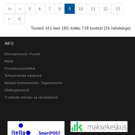
|<
<
5
6
7
8
9
10
11
12
13
>
>|
Tooted 161 kuni 180, kokku 718 tootest (36 lehekülge)
INFO
Dressipluusid - Pusad
Meist
Privaatsuspoliitika
Tehtud tööde näidised
Kohale toimetamine - Tagastamine
Üldtingimused
T-särkide mõõdu- ja värvitabelid