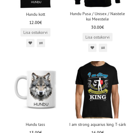
Hundu Pusa / Unisex / Naistele
Hundu kott
kui Meestele
12.00€
30.00€
Lisa ostukorvi
Lisa ostukorvi
Hundu tass
I am strong aquarius king T-särk
13.00€
16.00€