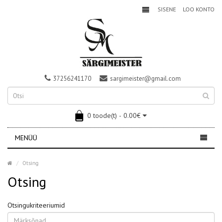
SISENE
LOO KONTO
37256241170
sargimeister@gmail.com
0 toode(t) - 0.00€
MENÜÜ
Otsing
Otsing
Otsingukriteeriumid