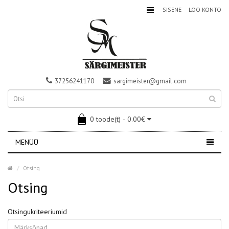
SISENE
LOO KONTO
37256241170
sargimeister@gmail.com
0 toode(t) - 0.00€
MENÜÜ
Otsing
Otsing
Otsingukriteeriumid