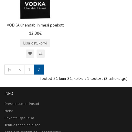
VODKA ühendab inimesi poekott
12.00€
Lisa ostukorvi
|<
<
1
2
Tooted 21 kuni 21, kokku 21 tootest (2 lehekülge)
INFO
Dressipluusid - Pusad
Meist
Privaatsuspoliitika
Tehtud tööde näidised
Kohale toimetamine - Tagastamine