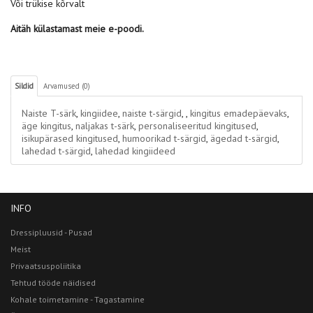
Või trükise kõrvalt
Aitäh külastamast meie e-poodi.
Sildid
Arvamused (0)
Naiste T-särk
,
kingiidee
,
naiste t-särgid
,
,
kingitus emadepäevaks
,
äge kingitus
,
naljakas t-särk
,
personaliseeritud kingitused
,
isikupärased kingitused
,
humoorikad t-särgid
,
ägedad t-särgid
,
lahedad t-särgid
,
lahedad kingiideed
INFO
Dressipluusid - Pusad
Meist
Privaatsuspoliitika
Tehtud tööde näidised
Kohale toimetamine - Tagastamine