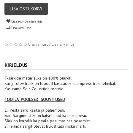
LISA OSTUKORVI
Lisa soovide nimekirja
Lisa võrdlusse
0 arvamust
/
Lisa arvamus
KIRJELDUS
T-särkide materialiks on 100% puuvill.
Särgil olev trükk on loodud kasutades kuumpress trüki tehnikat.
Kasutame Sols Collection tooteid.
TOOTJA POOLSED SOOVITUSED
1. Pesta särki käsitsi ja pahempidi,
kuid Särgimeister on katsetanud ka masinpesu.
Särk on korralik ka peale pesumasinas pesemist.
2. Triikida särgil olevat trükist läbi niiske marli.