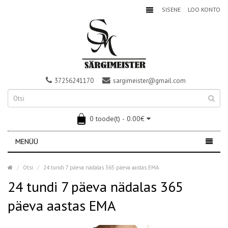
SISENE
LOO KONTO
37256241170
sargimeister@gmail.com
0 toode(t) - 0.00€
MENÜÜ
Otsi
24 tundi 7 päeva nädalas 365 päeva aastas EMA
24 tundi 7 päeva nädalas 365
päeva aastas EMA