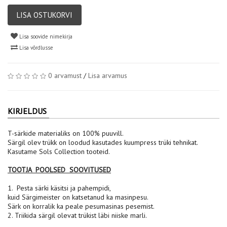
LISA OSTUKORVI
Lisa soovide nimekirja
Lisa võrdlusse
0 arvamust
/
Lisa arvamus
KIRJELDUS
T-särkide materialiks on 100% puuvill.
Särgil olev trükk on loodud kasutades kuumpress trüki tehnikat.
Kasutame Sols Collection tooteid.
TOOTJA POOLSED SOOVITUSED
1. Pesta särki käsitsi ja pahempidi,
kuid Särgimeister on katsetanud ka masinpesu.
Särk on korralik ka peale pesumasinas pesemist.
2. Triikida särgil olevat trükist läbi niiske marli.