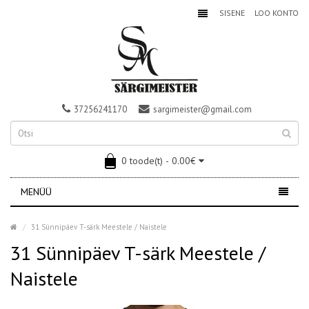
SISENE
LOO KONTO
37256241170
sargimeister@gmail.com
0 toode(t) - 0.00€
MENÜÜ
31 Sünnipäev T-särk Meestele / Naistele
31 Sünnipäev T-särk Meestele /
Naistele