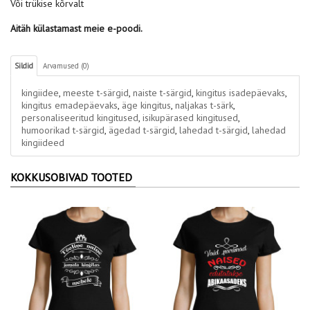
Või trükise kõrvalt
Aitäh külastamast meie e-poodi.
Sildid
Arvamused (0)
kingiidee
,
meeste t-särgid
,
naiste t-särgid
,
kingitus isadepäevaks
,
kingitus emadepäevaks
,
äge kingitus
,
naljakas t-särk
,
personaliseeritud kingitused
,
isikupärased kingitused
,
humoorikad t-särgid
,
ägedad t-särgid
,
lahedad t-särgid
,
lahedad
kingiideed
KOKKUSOBIVAD TOOTED