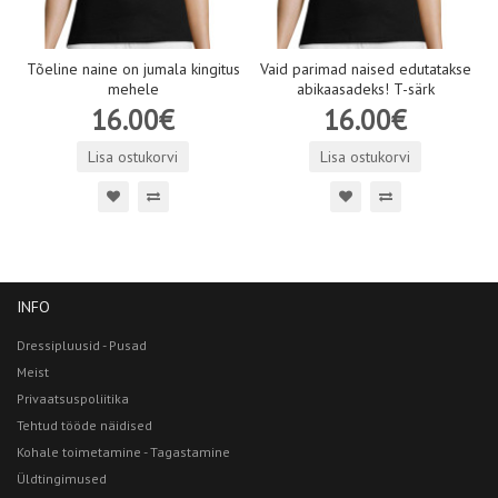
Tõeline naine on jumala kingitus
Vaid parimad naised edutatakse
mehele
abikaasadeks! T-särk
16.00€
16.00€
Lisa ostukorvi
Lisa ostukorvi
INFO
Dressipluusid - Pusad
Meist
Privaatsuspoliitika
Tehtud tööde näidised
Kohale toimetamine - Tagastamine
Üldtingimused