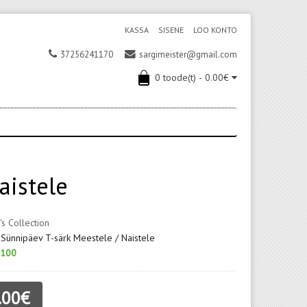
KASSA
SISENE
LOO KONTO
37256241170
sargimeister@gmail.com
0 toode(t) - 0.00€
aistele
's Collection
 Sünnipäev T-särk Meestele / Naistele
100
.00€