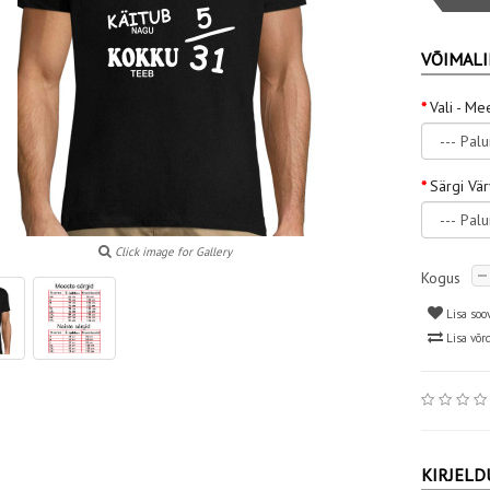
VÕIMALI
Vali - Me
Särgi Vä
Click image for Gallery
Kogus
Lisa soo
Lisa võr
KIRJELD