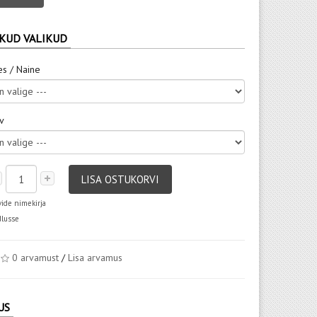
KUD VALIKUD
es / Naine
rv
LISA OSTUKORVI
vide nimekirja
dlusse
0 arvamust
/
Lisa arvamus
US