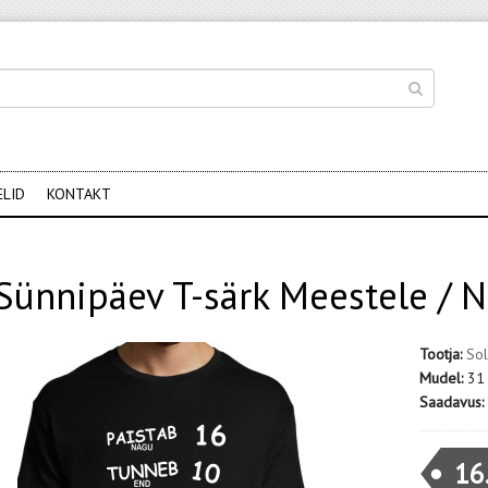
ELID
KONTAKT
Sünnipäev T-särk Meestele / N
Tootja:
Sol
Mudel:
31
Saadavus:
16