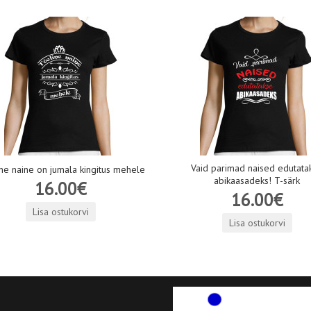
Vaid parimad naised edutata
ne naine on jumala kingitus mehele
abikaasadeks! T-särk
16.00€
16.00€
Lisa ostukorvi
Lisa ostukorvi