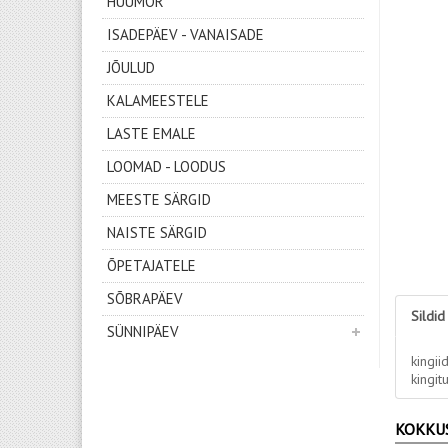
HUUMOR
ISADEPÄEV - VANAISADE
JÕULUD
KALAMEESTELE
LASTE EMALE
LOOMAD - LOODUS
MEESTE SÄRGID
NAISTE SÄRGID
ÕPETAJATELE
SÕBRAPÄEV
Sildid
SÜNNIPÄEV
kingii
kingit
KOKKU