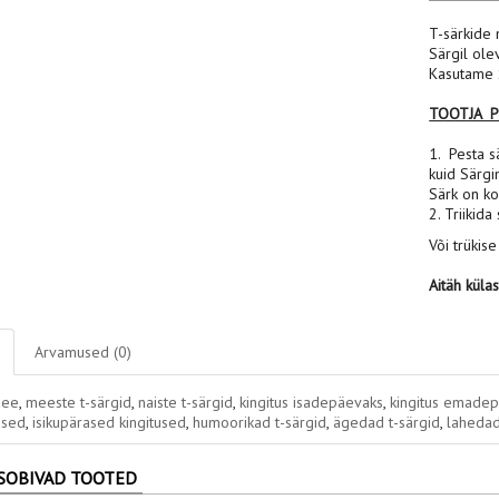
T-särkide 
Särgil ole
Kasutame S
TOOTJA 
1. Pesta sä
kuid Särgi
Särk on ko
2. Triikida
Või trükise
Aitäh küla
Arvamused (0)
dee
,
meeste t-särgid
,
naiste t-särgid
,
kingitus isadepäevaks
,
kingitus emade
used
,
isikupärased kingitused
,
humoorikad t-särgid
,
ägedad t-särgid
,
lahedad
SOBIVAD TOOTED