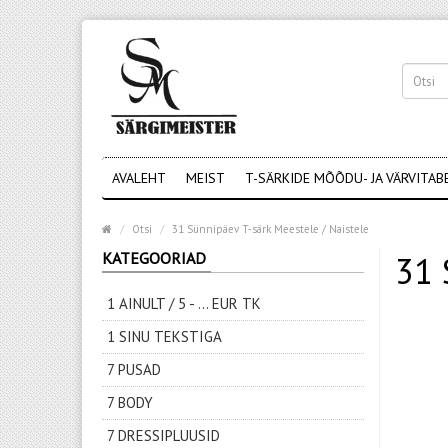
AVALEHT
MEIST
T-SÄRKIDE MÕÕDU- JA VÄRVITAB
Otsi
31 Sünnipäev T-särk Meestele / Naistele
KATEGOORIAD
31 
1 AINULT / 5 - ... EUR TK
1 SINU TEKSTIGA
7 PUSAD
7 BODY
7 DRESSIPLUUSID