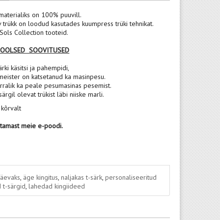
materialiks on 100% puuvill.
v trükk on loodud kasutades kuumpress trüki tehnikat.
ols Collection tooteid.
POOLSED SOOVITUSED
rki käsitsi ja pahempidi,
meister on katsetanud ka masinpesu.
rralik ka peale pesumasinas pesemist.
 särgil olevat trükist läbi niiske marli.
 kõrvalt
stamast meie e-poodi.
päevaks
,
äge kingitus
,
naljakas t-särk
,
personaliseeritud
 t-särgid
,
lahedad kingiideed