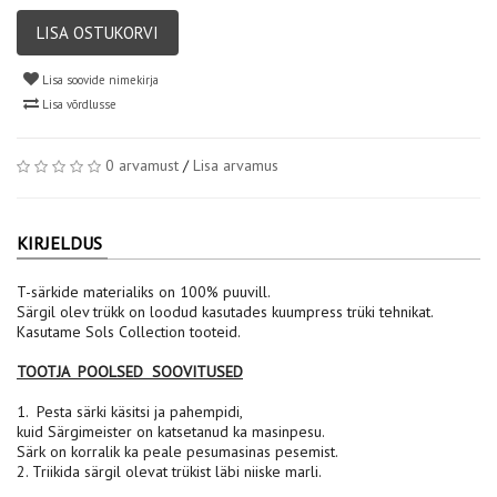
LISA OSTUKORVI
Lisa soovide nimekirja
Lisa võrdlusse
0 arvamust
/
Lisa arvamus
KIRJELDUS
T-särkide materialiks on 100% puuvill.
Särgil olev trükk on loodud kasutades kuumpress trüki tehnikat.
Kasutame Sols Collection tooteid.
TOOTJA POOLSED SOOVITUSED
1. Pesta särki käsitsi ja pahempidi,
kuid Särgimeister on katsetanud ka masinpesu.
Särk on korralik ka peale pesumasinas pesemist.
2. Triikida särgil olevat trükist läbi niiske marli.