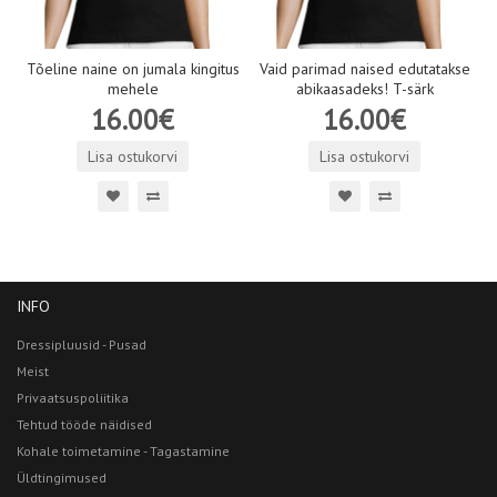
Tõeline naine on jumala kingitus
Vaid parimad naised edutatakse
mehele
abikaasadeks! T-särk
16.00€
16.00€
Lisa ostukorvi
Lisa ostukorvi
INFO
Dressipluusid - Pusad
Meist
Privaatsuspoliitika
Tehtud tööde näidised
Kohale toimetamine - Tagastamine
Üldtingimused