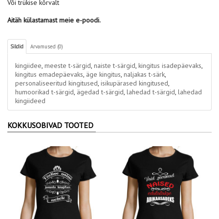
Või trükise kõrvalt
Aitäh külastamast meie e-poodi.
Sildid
Arvamused (0)
kingiidee
,
meeste t-särgid
,
naiste t-särgid
,
kingitus isadepäevaks
,
kingitus emadepäevaks
,
äge kingitus
,
naljakas t-särk
,
personaliseeritud kingitused
,
isikupärased kingitused
,
humoorikad t-särgid
,
ägedad t-särgid
,
lahedad t-särgid
,
lahedad
kingiideed
KOKKUSOBIVAD TOOTED