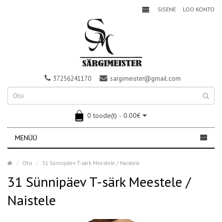
SISENE
LOO KONTO
37256241170
sargimeister@gmail.com
0 toode(t) - 0.00€
MENÜÜ
Otsi
31 Sünnipäev T-särk Meestele / Naistele
31 Sünnipäev T-särk Meestele /
Naistele