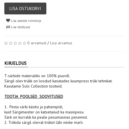
LISA OSTUKORVI
Lisa soovide nimekirja
Lisa võrdlusse
0 arvamust
/
Lisa arvamus
KIRJELDUS
T-särkide materialiks on 100% puuvill.
Särgil olev trükk on loodud kasutades kuumpress trüki tehnikat.
Kasutame Sols Collection tooteid.
TOOTJA POOLSED SOOVITUSED
1. Pesta särki käsitsi ja pahempidi,
kuid Särgimeister on katsetanud ka masinpesu.
Särk on korralik ka peale pesumasinas pesemist.
2. Triikida särgil olevat trükist läbi niiske marli.