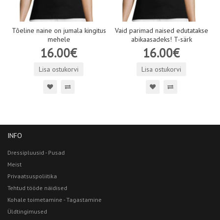
Tõeline naine on jumala kingitus
Vaid parimad naised edutatakse
mehele
abikaasadeks! T-särk
16.00€
16.00€
Lisa ostukorvi
Lisa ostukorvi
INFO
Dressipluusid - Pusad
Meist
Privaatsuspoliitika
Tehtud tööde näidised
Kohale toimetamine - Tagastamine
Üldtingimused