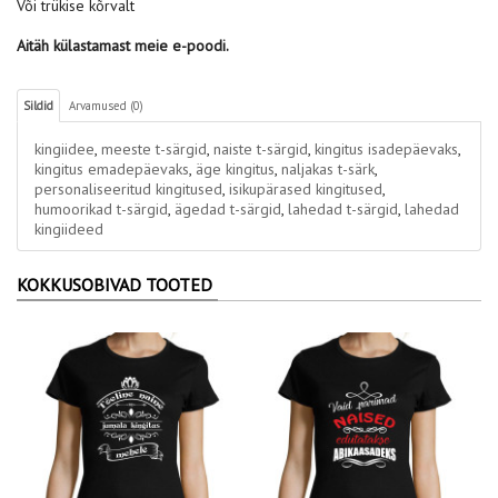
Või trükise kõrvalt
Aitäh külastamast meie e-poodi.
Sildid
Arvamused (0)
kingiidee
,
meeste t-särgid
,
naiste t-särgid
,
kingitus isadepäevaks
,
kingitus emadepäevaks
,
äge kingitus
,
naljakas t-särk
,
personaliseeritud kingitused
,
isikupärased kingitused
,
humoorikad t-särgid
,
ägedad t-särgid
,
lahedad t-särgid
,
lahedad
kingiideed
KOKKUSOBIVAD TOOTED