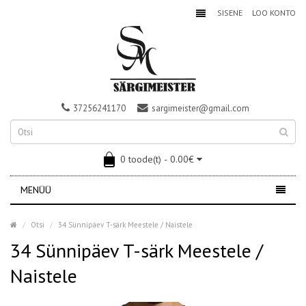
SISENE
LOO KONTO
37256241170
sargimeister@gmail.com
0 toode(t) - 0.00€
MENÜÜ
Otsi
34 Sünnipäev T-särk Meestele / Naistele
34 Sünnipäev T-särk Meestele /
Naistele