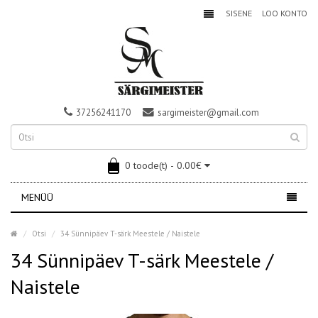
SISENE
LOO KONTO
37256241170
sargimeister@gmail.com
0 toode(t) - 0.00€
MENÜÜ
Otsi
34 Sünnipäev T-särk Meestele / Naistele
34 Sünnipäev T-särk Meestele /
Naistele