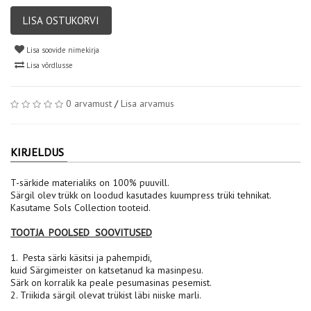
LISA OSTUKORVI
Lisa soovide nimekirja
Lisa võrdlusse
0 arvamust
/
Lisa arvamus
KIRJELDUS
T-särkide materialiks on 100% puuvill.
Särgil olev trükk on loodud kasutades kuumpress trüki tehnikat.
Kasutame Sols Collection tooteid.
TOOTJA POOLSED SOOVITUSED
1. Pesta särki käsitsi ja pahempidi,
kuid Särgimeister on katsetanud ka masinpesu.
Särk on korralik ka peale pesumasinas pesemist.
2. Triikida särgil olevat trükist läbi niiske marli.