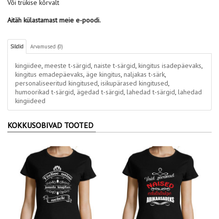
Või trükise kõrvalt
Aitäh külastamast meie e-poodi.
Sildid
Arvamused (0)
kingiidee
,
meeste t-särgid
,
naiste t-särgid
,
kingitus isadepäevaks
,
kingitus emadepäevaks
,
äge kingitus
,
naljakas t-särk
,
personaliseeritud kingitused
,
isikupärased kingitused
,
humoorikad t-särgid
,
ägedad t-särgid
,
lahedad t-särgid
,
lahedad
kingiideed
KOKKUSOBIVAD TOOTED