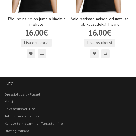
Tõeline naine on jumala kingitus
Vaid parimad naised edutatakse
mehele
abikaasadeks! T-särk
16.00€
16.00€
Lisa ostukorvi
Lisa ostukorvi
INFO
Dressipluusid - Pusad
Meist
Privaatsuspoliitika
Tehtud tööde näidised
Kohale toimetamine - Tagastamine
Üldtingimused