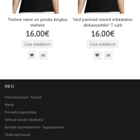
Tõeline naine on jumala kingitus
Vaid parimad naised edutatakse
mehele
abikaasadeks! T-särk
16.00€
16.00€
Lisa ostukorvi
Lisa ostukorvi
INFO
Dressipluusid - Pusad
Meist
Privaatsuspoliitika
Tehtud tööde näidised
Kohale toimetamine - Tagastamine
Üldtingimused