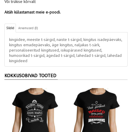
Või trükise kõrvalt
Aitäh külastamast meie e-poodi.
Sildid
Arvamused (0)
kingiidee
,
meeste t-särgid
,
naiste t-särgid
,
kingitus isadepäevaks
,
kingitus emadepäevaks
,
äge kingitus
,
naljakas t-särk
,
personaliseeritud kingitused
,
isikupärased kingitused
,
humoorikad t-särgid
,
ägedad t-särgid
,
lahedad t-särgid
,
lahedad
kingiideed
KOKKUSOBIVAD TOOTED