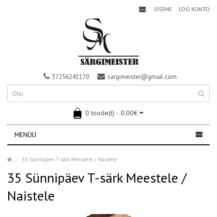
SISENE
LOO KONTO
37256241170
sargimeister@gmail.com
0 toode(t) - 0.00€
MENÜÜ
35 Sünnipäev T-särk Meestele / Naistele
35 Sünnipäev T-särk Meestele /
Naistele