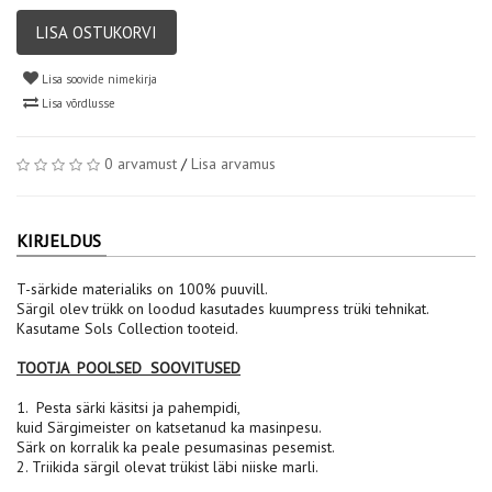
LISA OSTUKORVI
Lisa soovide nimekirja
Lisa võrdlusse
0 arvamust
/
Lisa arvamus
KIRJELDUS
T-särkide materialiks on 100% puuvill.
Särgil olev trükk on loodud kasutades kuumpress trüki tehnikat.
Kasutame Sols Collection tooteid.
TOOTJA POOLSED SOOVITUSED
1. Pesta särki käsitsi ja pahempidi,
kuid Särgimeister on katsetanud ka masinpesu.
Särk on korralik ka peale pesumasinas pesemist.
2. Triikida särgil olevat trükist läbi niiske marli.