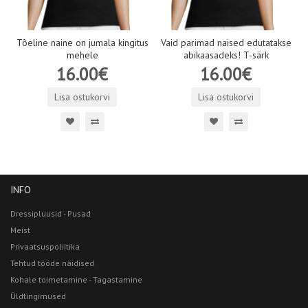
Tõeline naine on jumala kingitus
Vaid parimad naised edutatakse
mehele
abikaasadeks! T-särk
16.00€
16.00€
Lisa ostukorvi
Lisa ostukorvi
INFO
Dressipluusid - Pusad
Meist
Privaatsuspoliitika
Tehtud tööde näidised
Kohale toimetamine - Tagastamine
Üldtingimused