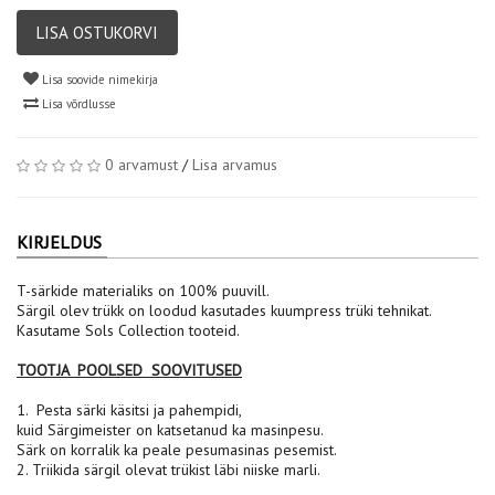
LISA OSTUKORVI
Lisa soovide nimekirja
Lisa võrdlusse
0 arvamust
/
Lisa arvamus
KIRJELDUS
T-särkide materialiks on 100% puuvill.
Särgil olev trükk on loodud kasutades kuumpress trüki tehnikat.
Kasutame Sols Collection tooteid.
TOOTJA POOLSED SOOVITUSED
1. Pesta särki käsitsi ja pahempidi,
kuid Särgimeister on katsetanud ka masinpesu.
Särk on korralik ka peale pesumasinas pesemist.
2. Triikida särgil olevat trükist läbi niiske marli.