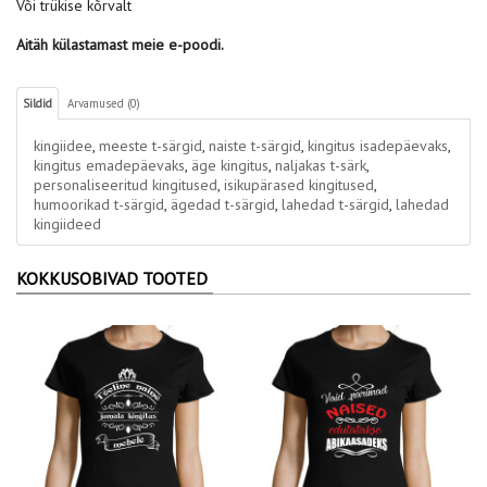
Või trükise kõrvalt
Aitäh külastamast meie e-poodi.
Sildid
Arvamused (0)
kingiidee
,
meeste t-särgid
,
naiste t-särgid
,
kingitus isadepäevaks
,
kingitus emadepäevaks
,
äge kingitus
,
naljakas t-särk
,
personaliseeritud kingitused
,
isikupärased kingitused
,
humoorikad t-särgid
,
ägedad t-särgid
,
lahedad t-särgid
,
lahedad
kingiideed
KOKKUSOBIVAD TOOTED