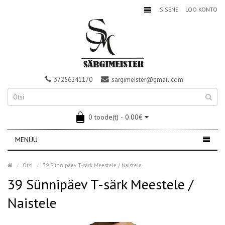
SISENE
LOO KONTO
37256241170
sargimeister@gmail.com
0 toode(t) - 0.00€
MENÜÜ
Otsi
39 Sünnipäev T-särk Meestele / Naistele
39 Sünnipäev T-särk Meestele /
Naistele