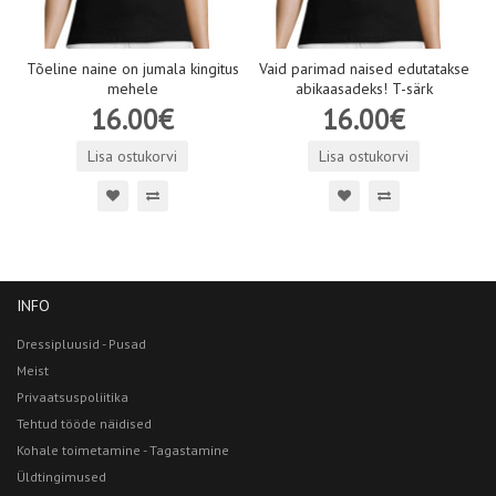
Tõeline naine on jumala kingitus
Vaid parimad naised edutatakse
mehele
abikaasadeks! T-särk
16.00€
16.00€
Lisa ostukorvi
Lisa ostukorvi
INFO
Dressipluusid - Pusad
Meist
Privaatsuspoliitika
Tehtud tööde näidised
Kohale toimetamine - Tagastamine
Üldtingimused