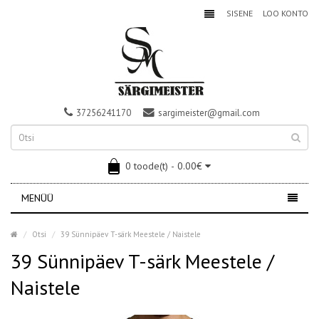
SISENE
LOO KONTO
37256241170
sargimeister@gmail.com
0 toode(t) - 0.00€
MENÜÜ
Otsi
39 Sünnipäev T-särk Meestele / Naistele
39 Sünnipäev T-särk Meestele /
Naistele