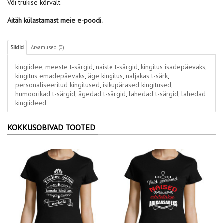
Või trükise kõrvalt
Aitäh külastamast meie e-poodi.
Sildid
Arvamused (0)
kingiidee
,
meeste t-särgid
,
naiste t-särgid
,
kingitus isadepäevaks
,
kingitus emadepäevaks
,
äge kingitus
,
naljakas t-särk
,
personaliseeritud kingitused
,
isikupärased kingitused
,
humoorikad t-särgid
,
ägedad t-särgid
,
lahedad t-särgid
,
lahedad
kingiideed
KOKKUSOBIVAD TOOTED