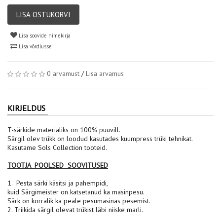
LISA OSTUKORVI
Lisa soovide nimekirja
Lisa võrdlusse
0 arvamust
/
Lisa arvamus
KIRJELDUS
T-särkide materialiks on 100% puuvill.
Särgil olev trükk on loodud kasutades kuumpress trüki tehnikat.
Kasutame Sols Collection tooteid.
TOOTJA POOLSED SOOVITUSED
1. Pesta särki käsitsi ja pahempidi,
kuid Särgimeister on katsetanud ka masinpesu.
Särk on korralik ka peale pesumasinas pesemist.
2. Triikida särgil olevat trükist läbi niiske marli.