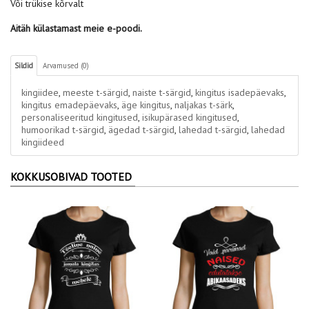
Või trükise kõrvalt
Aitäh külastamast meie e-poodi.
Sildid
Arvamused (0)
kingiidee
,
meeste t-särgid
,
naiste t-särgid
,
kingitus isadepäevaks
,
kingitus emadepäevaks
,
äge kingitus
,
naljakas t-särk
,
personaliseeritud kingitused
,
isikupärased kingitused
,
humoorikad t-särgid
,
ägedad t-särgid
,
lahedad t-särgid
,
lahedad
kingiideed
KOKKUSOBIVAD TOOTED