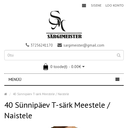
SISENE
LOO KONTO
37256241170
sargimeister@gmail.com
0 toode(t) - 0.00€
MENÜÜ
40 Sünnipäev T-särk Meestele / Naistele
40 Sünnipäev T-särk Meestele /
Naistele