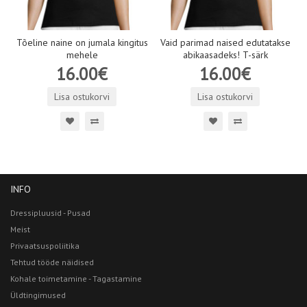
Tõeline naine on jumala kingitus
Vaid parimad naised edutatakse
mehele
abikaasadeks! T-särk
16.00€
16.00€
Lisa ostukorvi
Lisa ostukorvi
INFO
Dressipluusid - Pusad
Meist
Privaatsuspoliitika
Tehtud tööde näidised
Kohale toimetamine - Tagastamine
Üldtingimused