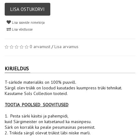
LISA OSTUKORVI
Lisa soovide nimekirja
Lisa võrdlusse
0 arvamust
/
Lisa arvamus
KIRJELDUS
T-särkide materialiks on 100% puuvill.
Särgil olev trükk on loodud kasutades kuumpress trüki tehnikat.
Kasutame Sols Collection tooteid.
TOOTJA POOLSED SOOVITUSED
1. Pesta särki käsitsi ja pahempidi,
kuid Särgimeister on katsetanud ka masinpesu.
Särk on korralik ka peale pesumasinas pesemist.
2. Triikida särgil olevat trükist läbi niiske marli.