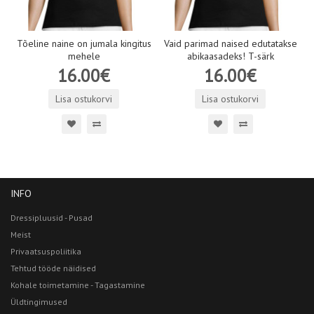
Tõeline naine on jumala kingitus
Vaid parimad naised edutatakse
mehele
abikaasadeks! T-särk
16.00€
16.00€
Lisa ostukorvi
Lisa ostukorvi
INFO
Dressipluusid - Pusad
Meist
Privaatsuspoliitika
Tehtud tööde näidised
Kohale toimetamine - Tagastamine
Üldtingimused