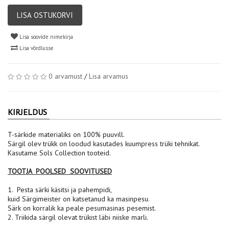
LISA OSTUKORVI
Lisa soovide nimekirja
Lisa võrdlusse
0 arvamust
/
Lisa arvamus
KIRJELDUS
T-särkide materialiks on 100% puuvill.
Särgil olev trükk on loodud kasutades kuumpress trüki tehnikat.
Kasutame Sols Collection tooteid.
TOOTJA POOLSED SOOVITUSED
1. Pesta särki käsitsi ja pahempidi,
kuid Särgimeister on katsetanud ka masinpesu.
Särk on korralik ka peale pesumasinas pesemist.
2. Triikida särgil olevat trükist läbi niiske marli.