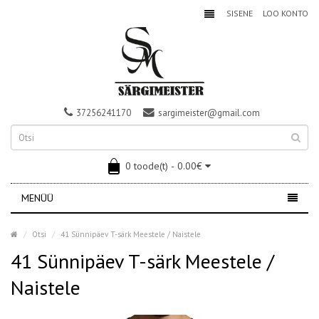
SISENE
LOO KONTO
37256241170
sargimeister@gmail.com
0 toode(t) - 0.00€
MENÜÜ
Otsi
41 Sünnipäev T-särk Meestele / Naistele
41 Sünnipäev T-särk Meestele /
Naistele