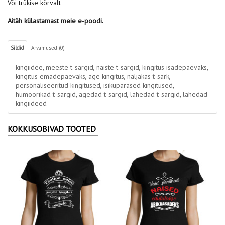
Või trükise kõrvalt
Aitäh külastamast meie e-poodi.
Sildid
Arvamused (0)
kingiidee
,
meeste t-särgid
,
naiste t-särgid
,
kingitus isadepäevaks
,
kingitus emadepäevaks
,
äge kingitus
,
naljakas t-särk
,
personaliseeritud kingitused
,
isikupärased kingitused
,
humoorikad t-särgid
,
ägedad t-särgid
,
lahedad t-särgid
,
lahedad
kingiideed
KOKKUSOBIVAD TOOTED