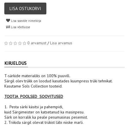
LISA OSTUKORVI
Lisa soovide nimekirja
Lisa võrdlusse
0 arvamust
/
Lisa arvamus
KIRJELDUS
T-särkide materialiks on 100% puuvill.
Särgil olev trükk on loodud kasutades kuumpress trüki tehnikat.
Kasutame Sols Collection tooteid.
TOOTJA POOLSED SOOVITUSED
1. Pesta särki käsitsi ja pahempidi,
kuid Särgimeister on katsetanud ka masinpesu.
Särk on korralik ka peale pesumasinas pesemist.
2. Triikida särgil olevat trükist läbi niiske marli.