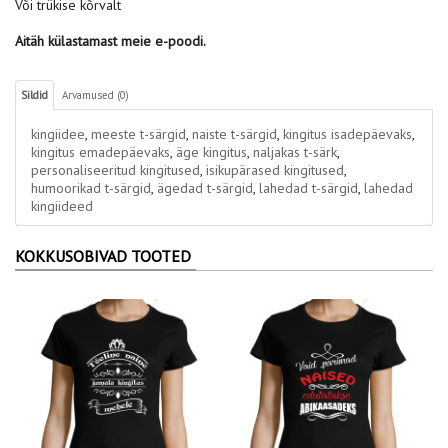
Või trükise kõrvalt
Aitäh külastamast meie e-poodi.
Sildid
Arvamused (0)
kingiidee
,
meeste t-särgid
,
naiste t-särgid
,
kingitus isadepäevaks
,
kingitus emadepäevaks
,
äge kingitus
,
naljakas t-särk
,
personaliseeritud kingitused
,
isikupärased kingitused
,
humoorikad t-särgid
,
ägedad t-särgid
,
lahedad t-särgid
,
lahedad
kingiideed
KOKKUSOBIVAD TOOTED