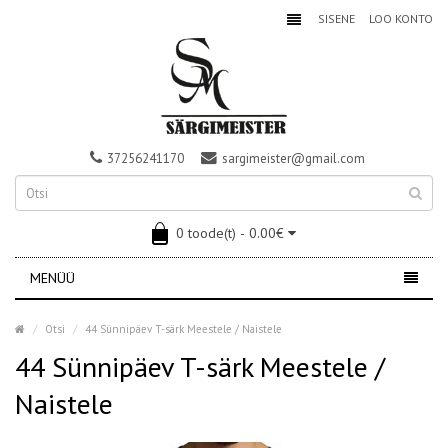
SISENE
LOO KONTO
37256241170
sargimeister@gmail.com
0 toode(t) - 0.00€
MENÜÜ
Otsi
44 Sünnipäev T-särk Meestele / Naistele
44 Sünnipäev T-särk Meestele /
Naistele