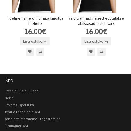
Tõeline naine on jumala kingitus
Vaid parimad naised edutatakse
mehele
abikaasadeks! T-särk
16.00€
16.00€
Lisa ostukorvi
Lisa ostukorvi
INFO
Dressipluusid - Pusad
Meist
Privaatsuspoliitika
Tehtud tööde näidised
Kohale toimetamine - Tagastamine
Üldtingimused