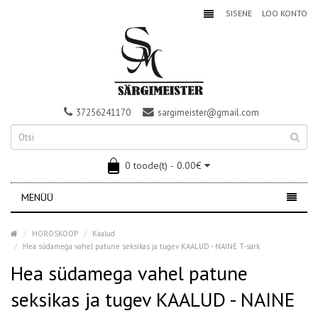
SISENE
LOO KONTO
37256241170
sargimeister@gmail.com
0 toode(t) - 0.00€
MENÜÜ
HOROSKOOP
Kaalud
Hea südamega vahel patune seksikas ja tugev KAALUD - NAINE T-särk
Hea südamega vahel patune
seksikas ja tugev KAALUD - NAINE