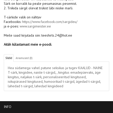
Särk on korralik ka peale pesumasinas pesemist.
2. Triikida särgil olevat trükist läbi niiske marli.
T-särkide valik on nähtav
Facebookis:
https://www.facebook.com/sargideu/
ja e-poes:
www.sargimeister.ee
Meile saad kirjutada siin: teeshirts.24@hot.ee
Aitäh külastamast meie e-poodi.
Sildid
Arvamused (0)
Hea südamega vahel patune seksikas ja tugev KAALUD - NAINE
T-särk
,
kingiidee
,
naiste t-särgid
,
,
kingitus emadepäevaks
,
äge
kingitus
,
naljakas t-särk
,
personaliseeritud kingitused
,
isikupärased kingitused
,
humoorikad t-särgid
,
ägedad t-särgid
,
lahedad t-särgid
,
lahedad kingiideed
INFO