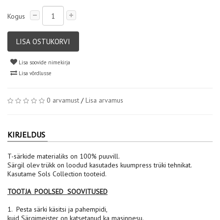
Kogus
LISA OSTUKORVI
Lisa soovide nimekirja
Lisa võrdlusse
0 arvamust
/
Lisa arvamus
KIRJELDUS
T-särkide materialiks on 100% puuvill.
Särgil olev trükk on loodud kasutades kuumpress trüki tehnikat.
Kasutame Sols Collection tooteid.
TOOTJA POOLSED SOOVITUSED
1. Pesta särki käsitsi ja pahempidi,
kuid Särgimeister on katsetanud ka masinpesu.