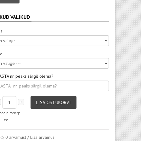
KUD VALIKUD
us
rv
ASTA nr. peaks särgil olema?
LISA OSTUKORVI
vide nimekirja
dlusse
0 arvamust
/
Lisa arvamus