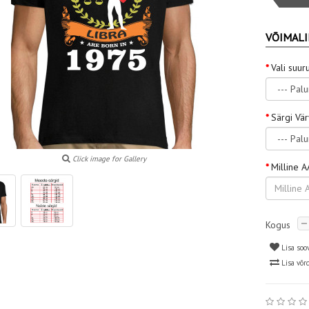
VÕIMALI
Vali suur
Särgi Vä
Click image for Gallery
Milline A
Kogus
Lisa soo
Lisa võr