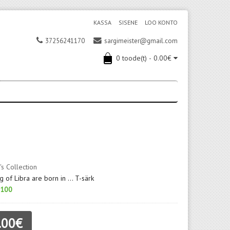
KASSA
SISENE
LOO KONTO
37256241170
sargimeister@gmail.com
0 toode(t) - 0.00€
's Collection
g of Libra are born in ... T-särk
100
.00€