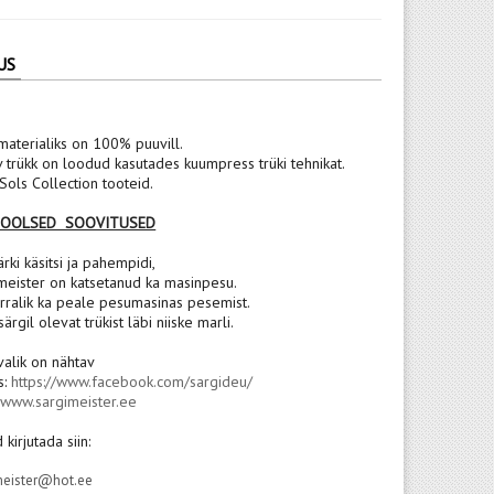
US
materialiks on 100% puuvill.
v trükk on loodud kasutades kuumpress trüki tehnikat.
ols Collection tooteid.
POOLSED SOOVITUSED
rki käsitsi ja pahempidi,
meister on katsetanud ka masinpesu.
rralik ka peale pesumasinas pesemist.
 särgil olevat trükist läbi niiske marli.
valik on nähtav
s:
https://www.facebook.com/sargideu/
:
www.sargimeister.ee
 kirjutada siin:
meister@hot.ee