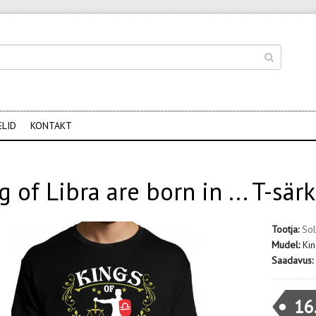
ELID
KONTAKT
g of Libra are born in ... T-särk
Tootja:
Sol
Mudel:
Kin
Saadavus:
16