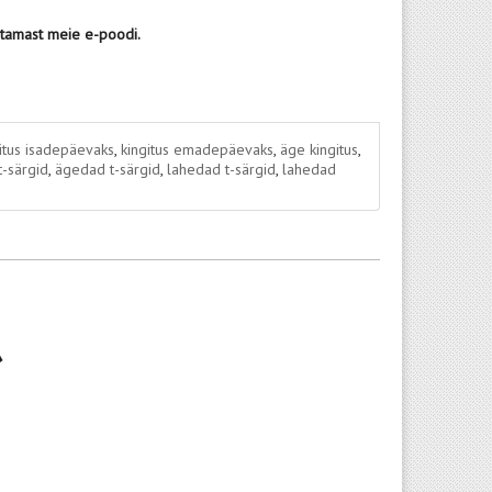
stamast meie e-poodi.
itus isadepäevaks
,
kingitus emadepäevaks
,
äge kingitus
,
-särgid
,
ägedad t-särgid
,
lahedad t-särgid
,
lahedad