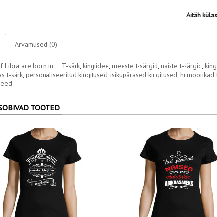
Aitäh küla
Arvamused (0)
f Libra are born in ... T-särk
,
kingiidee
,
meeste t-särgid
,
naiste t-särgid
,
king
as t-särk
,
personaliseeritud kingitused
,
isikupärased kingitused
,
humoorikad t
deed
SOBIVAD TOOTED