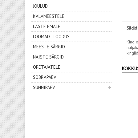
JÕULUD
KALAMEESTELE
LASTE EMALE
Sildid
LOOMAD - LOODUS
King o
MEESTE SÄRGID
naljak
kingii
NAISTE SÄRGID
ÕPETAJATELE
KOKKU
SÕBRAPÄEV
SÜNNIPÄEV