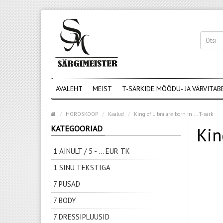
AVALEHT
MEIST
T-SÄRKIDE MÕÕDU- JA VÄRVITAB
HOROSKOOP
Kaalud
King of Libra are born in ... T-särk
KATEGOORIAD
Kin
1 AINULT / 5 - ... EUR TK
1 SINU TEKSTIGA
7 PUSAD
7 BODY
7 DRESSIPLUUSID