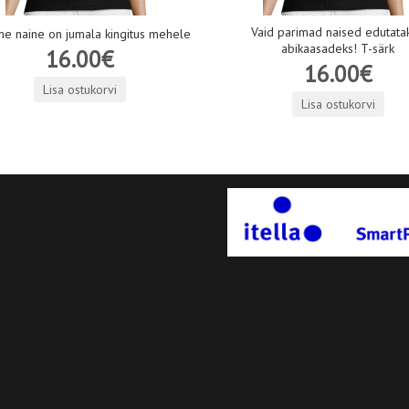
Vaid parimad naised edutata
ne naine on jumala kingitus mehele
abikaasadeks! T-särk
16.00€
16.00€
Lisa ostukorvi
Lisa ostukorvi