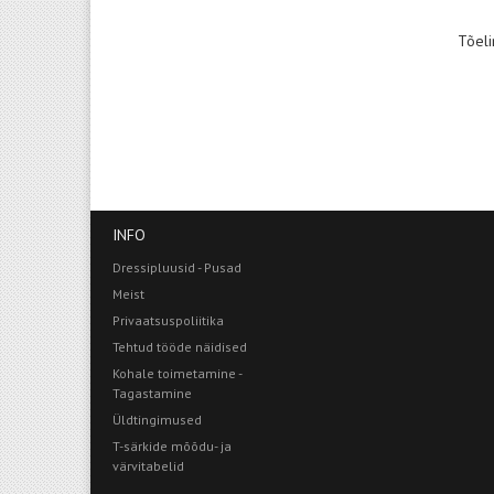
Tõeli
INFO
Dressipluusid - Pusad
Meist
Privaatsuspoliitika
Tehtud tööde näidised
Kohale toimetamine -
Tagastamine
Üldtingimused
T-särkide mõõdu- ja
värvitabelid