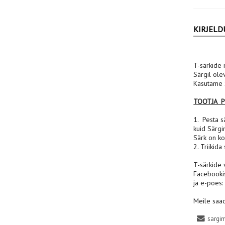
KIRJELD
T-särkide 
Särgil ole
Kasutame S
TOOTJA 
1. Pesta sä
kuid Särgi
Särk on ko
2. Triikida
T-särkide 
Facebooki
ja e-poes
Meile saad
sargi