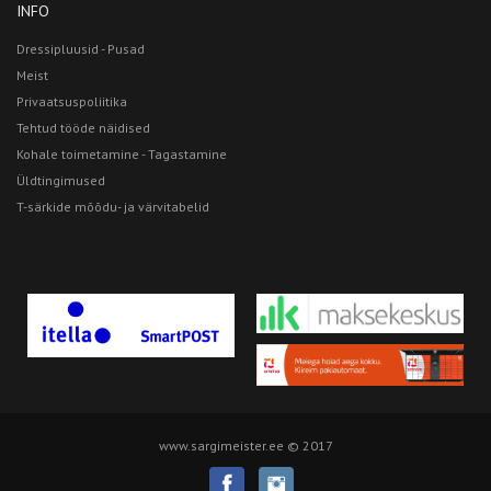
INFO
Dressipluusid - Pusad
Meist
Privaatsuspoliitika
Tehtud tööde näidised
Kohale toimetamine - Tagastamine
Üldtingimused
T-särkide mõõdu- ja värvitabelid
www.sargimeister.ee © 2017