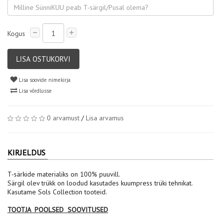
Kogus
LISA OSTUKORVI
Lisa soovide nimekirja
Lisa võrdlusse
0 arvamust
/
Lisa arvamus
KIRJELDUS
T-särkide materialiks on 100% puuvill.
Särgil olev trükk on loodud kasutades kuumpress trüki tehnikat.
Kasutame Sols Collection tooteid.
TOOTJA POOLSED SOOVITUSED