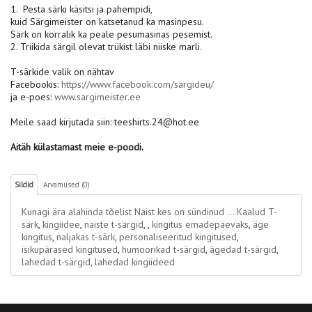
1. Pesta särki käsitsi ja pahempidi,
kuid Särgimeister on katsetanud ka masinpesu.
Särk on korralik ka peale pesumasinas pesemist.
2. Triikida särgil olevat trükist läbi niiske marli.
T-särkide valik on nähtav
Facebookis:
https://www.facebook.com/sargideu/
ja e-poes:
www.sargimeister.ee
Meile saad kirjutada siin: teeshirts.24@hot.ee
Aitäh külastamast meie e-poodi.
Sildid
Arvamused (0)
Kunagi ära alahinda tõelist Naist kes on sündinud ... Kaalud T-
särk
,
kingiidee
,
naiste t-särgid
,
,
kingitus emadepäevaks
,
äge
kingitus
,
naljakas t-särk
,
personaliseeritud kingitused
,
isikupärased kingitused
,
humoorikad t-särgid
,
ägedad t-särgid
,
lahedad t-särgid
,
lahedad kingiideed