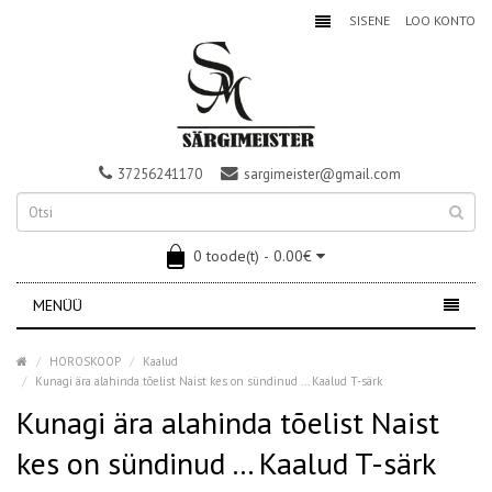
SISENE
LOO KONTO
37256241170
sargimeister@gmail.com
0 toode(t) - 0.00€
MENÜÜ
HOROSKOOP
Kaalud
Kunagi ära alahinda tõelist Naist kes on sündinud ... Kaalud T-särk
Kunagi ära alahinda tõelist Naist
kes on sündinud ... Kaalud T-särk