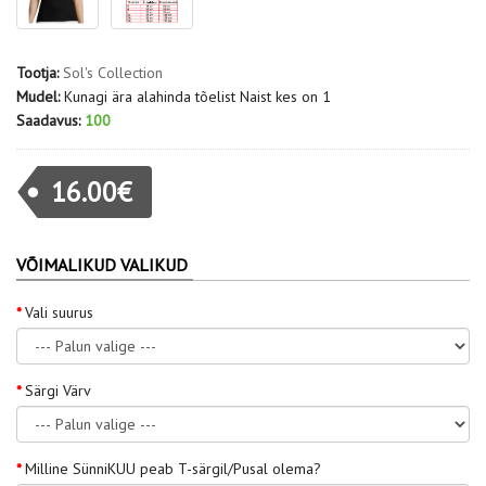
Tootja:
Sol's Collection
Mudel:
Kunagi ära alahinda tõelist Naist kes on 1
Saadavus:
100
16.00€
VÕIMALIKUD VALIKUD
Vali suurus
Särgi Värv
Milline SünniKUU peab T-särgil/Pusal olema?