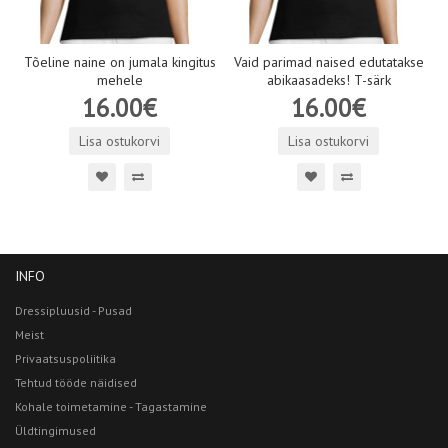
Tõeline naine on jumala kingitus
Vaid parimad naised edutatakse
mehele
abikaasadeks! T-särk
16.00€
16.00€
Lisa ostukorvi
Lisa ostukorvi
INFO
Dressipluusid - Pusad
Meist
Privaatsuspoliitika
Tehtud tööde näidised
Kohale toimetamine - Tagastamine
Üldtingimused