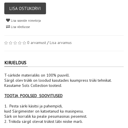
LISA OSTUKORVI
Lisa soovide nimekirja
Lisa võrdlusse
0 arvamust
/
Lisa arvamus
KIRJELDUS
T-särkide materialiks on 100% puuvill.
Särgil olev trükk on loodud kasutades kuumpress trüki tehnikat.
Kasutame Sols Collection tooteid.
TOOTJA POOLSED SOOVITUSED
1. Pesta särki käsitsi ja pahempidi,
kuid Särgimeister on katsetanud ka masinpesu.
Särk on korralik ka peale pesumasinas pesemist.
2. Triikida särgil olevat trükist läbi niiske marli.