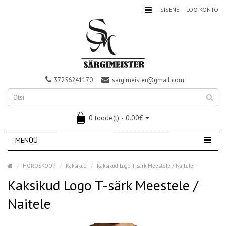
SISENE
LOO KONTO
37256241170
sargimeister@gmail.com
0 toode(t) - 0.00€
MENÜÜ
HOROSKOOP
Kaksikud
Kaksikud Logo T-särk Meestele / Naitele
Kaksikud Logo T-särk Meestele /
Naitele