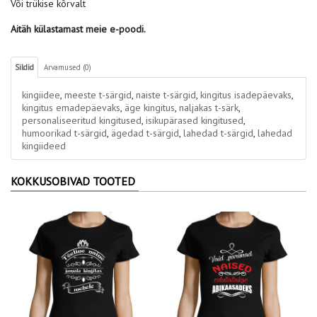
Või trükise kõrvalt
Aitäh külastamast meie e-poodi.
Sildid
Arvamused (0)
kingiidee
,
meeste t-särgid
,
naiste t-särgid
,
kingitus isadepäevaks
,
kingitus emadepäevaks
,
äge kingitus
,
naljakas t-särk
,
personaliseeritud kingitused
,
isikupärased kingitused
,
humoorikad t-särgid
,
ägedad t-särgid
,
lahedad t-särgid
,
lahedad
kingiideed
KOKKUSOBIVAD TOOTED