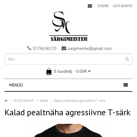
SISENE
LOO KONTO
37256241170
sargimeister@gmail.com
0 toode(t) - 0.00€
MENÜÜ
HOROSKOOP
Kalad
Kalad pealtnäha agressiivne T-särk
Kalad pealtnäha agressiivne T-särk