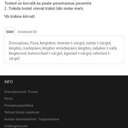
Tooted on korralik ka peale pesumasinas pesemist.
2. Triikida tootel olevat trükist läbi niiske marli.
Või trükise kõrvalt
Sildid
Arvamused (0)
Dressipluus
,
Pusa
,
kingiidee
,
meeste t-särgid
,
naiste t-särgid
,
kingitus
,
isadepäev
,
kingitus emadepäev
,
kingitus
,
naljakas t-särk
,
kingitused
,
humoorikad t-särgid
,
ägedad t-särgid
,
lahedad t-
särgid
INFO
Dressipluusid - Pusad
Meist
Privaatsuspoliitika
Tehtud tööde näidised
Kohale toimetamine - Tagastamine
Üldtingimused