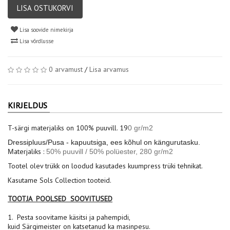
LISA OSTUKORVI
Lisa soovide nimekirja
Lisa võrdlusse
0 arvamust
/
Lisa arvamus
KIRJELDUS
T-särgi materjaliks on 100% puuvill. 19
0 gr/m2
Dressipluus/Pusa -
kapuutsiga,
ees kõhul on kängurutasku.
aterjaliks :
M
50% puuvill / 50% polüester,
280 gr/m2
Tootel olev trükk on loodud kasutades kuumpress trüki tehnikat.
Kasutame Sols Collection tooteid.
TOOTJA POOLSED SOOVITUSED
1. Pesta soovitame käsitsi ja pahempidi,
kuid Särgimeister on katsetanud ka masinpesu.