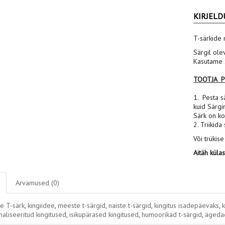
KIRJELD
T-särkide 
Särgil ole
Kasutame S
TOOTJA 
1. Pesta sä
kuid Särgi
Särk on ko
2. Triikida
Või trükise
Aitäh küla
Arvamused (0)
e T-särk
,
kingiidee
,
meeste t-särgid
,
naiste t-särgid
,
kingitus isadepäevaks
,
aliseeritud kingitused
,
isikupärased kingitused
,
humoorikad t-särgid
,
ägedad