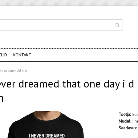
ELID
KONTAKT
me a grumpy old man
ever dreamed that one day i 
n
Tootja:
Sol
Mudel:
I 
Saadavus: