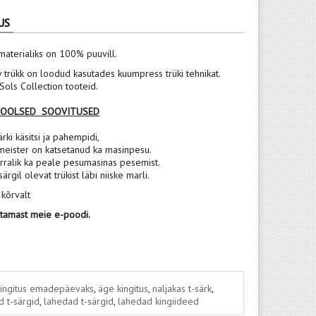
US
materialiks on 100% puuvill.
v trükk on loodud kasutades kuumpress trüki tehnikat.
ols Collection tooteid.
POOLSED SOOVITUSED
rki käsitsi ja pahempidi,
meister on katsetanud ka masinpesu.
rralik ka peale pesumasinas pesemist.
 särgil olevat trükist läbi niiske marli.
 kõrvalt
stamast meie e-poodi.
kingitus emadepäevaks
,
äge kingitus
,
naljakas t-särk
,
 t-särgid
,
lahedad t-särgid
,
lahedad kingiideed