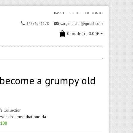
KASSA
SISENE
LOO KONTO
37256241170
sargimeister@gmail.com
0 toode(t) - 0.00€
d become a grumpy old
's Collection
never dreamed that one da
100