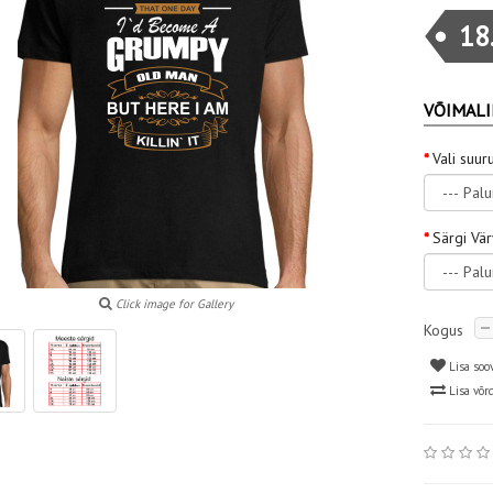
18
VÕIMALI
Vali suur
Särgi Vä
Click image for Gallery
Kogus
Lisa soo
Lisa võr