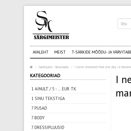
AVALEHT
MEIST
T-SÄRKIDE MÕÕDU- JA VÄRVITAB
Isadepäev - Vanaisade
I never dreamed that one day i d beco
KATEGOORIAD
I n
1 AINULT / 5 - ... EUR TK
ma
1 SINU TEKSTIGA
7 PUSAD
7 BODY
7 DRESSIPLUUSID