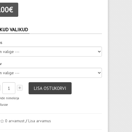
.00€
KUD VALIKUD
us
rv
LISA OSTUKORVI
vide nimekirja
dlusse
0 arvamust
/
Lisa arvamus