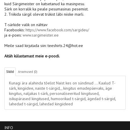
kuid Särgimeister on katsetanud ka masinpesu.
Särk on korralik ka peale pesumasinas pesemist.
2. Triikida särgil olevat trükist läbi niiske marli.
T-särkide valik on nähtav
Facebookis:
https://www.facebook.com/sargideu/
ja e-poes:
www.sargimeister.ee
Meile saad kirjutada siin: teeshirts.24@hot.ee
Aitäh külastamast meie e-poodi.
Sildid
Arvamused (0)
Kunagi ära alahinda tõelist Naist kes on sündinud ... Kaalud T-
särk
,
kingiidee
,
naiste t-särgid
,
,
kingitus emadepäevaks
,
äge
kingitus
,
naljakas t-särk
,
personaliseeritud kingitused
,
isikupärased kingitused
,
humoorikad t-särgid
,
ägedad t-särgid
,
lahedad t-särgid
,
lahedad kingiideed
INFO