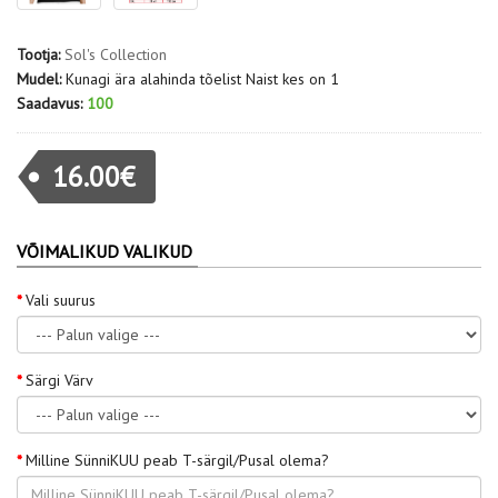
Tootja:
Sol's Collection
Mudel:
Kunagi ära alahinda tõelist Naist kes on 1
Saadavus:
100
16.00€
VÕIMALIKUD VALIKUD
Vali suurus
Särgi Värv
Milline SünniKUU peab T-särgil/Pusal olema?