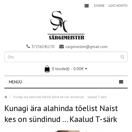
SISENE
LOO KONTO
37256241170
sargimeister@gmail.com
0 toode(t) - 0.00€
MENÜÜ
Kunagi ära alahinda tõelist Naist kes on sündinud ... Kaalud T-särk
Kunagi ära alahinda tõelist Naist
kes on sündinud ... Kaalud T-särk