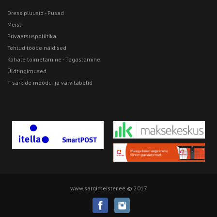
Dressipluusid - Pusad
Meist
Privaatsuspoliitika
Tehtud tööde näidised
Kohale toimetamine - Tagastamine
Üldtingimused
T-särkide mõõdu- ja värvitabelid
www.sargimeister.ee © 2017