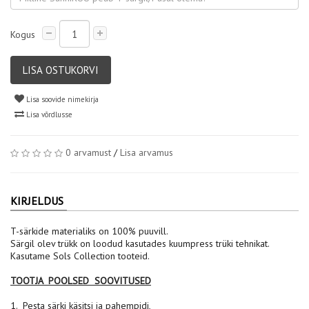
Kogus
LISA OSTUKORVI
Lisa soovide nimekirja
Lisa võrdlusse
0 arvamust
/
Lisa arvamus
KIRJELDUS
T-särkide materialiks on 100% puuvill.
Särgil olev trükk on loodud kasutades kuumpress trüki tehnikat.
Kasutame Sols Collection tooteid.
TOOTJA POOLSED SOOVITUSED
1. Pesta särki käsitsi ja pahempidi,