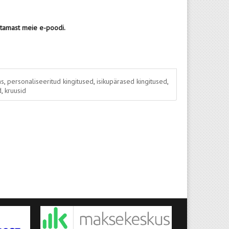
stamast meie e-poodi.
as
,
personaliseeritud kingitused
,
isikupärased kingitused
,
d
,
kruusid