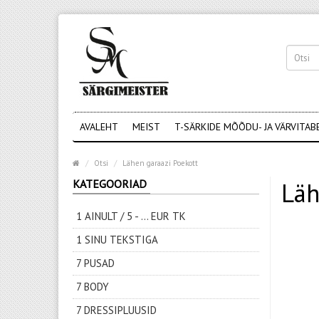
AVALEHT
MEIST
T-SÄRKIDE MÕÕDU- JA VÄRVITAB
Otsi
Lähen garaazi Poekott
KATEGOORIAD
Läh
1 AINULT / 5 - ... EUR TK
1 SINU TEKSTIGA
7 PUSAD
7 BODY
7 DRESSIPLUUSID