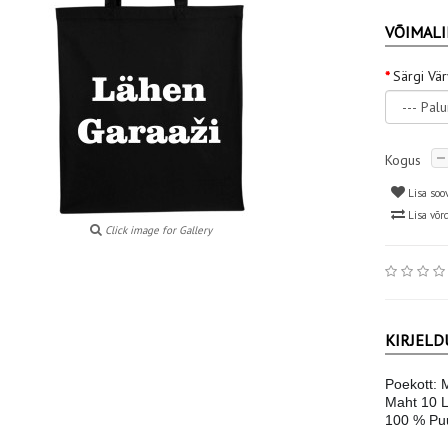
VÕIMALI
Särgi Vä
Kogus
Lisa soo
Lisa võr
Click image for Gallery
KIRJELD
Poekott: 
Maht 10 
100 % Puu