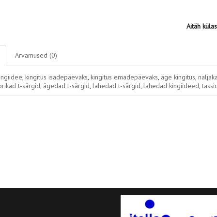
Aitäh küla
Arvamused (0)
ingiidee
,
kingitus isadepäevaks
,
kingitus emadepäevaks
,
äge kingitus
,
naljak
rikad t-särgid
,
ägedad t-särgid
,
lahedad t-särgid
,
lahedad kingiideed
,
tassi