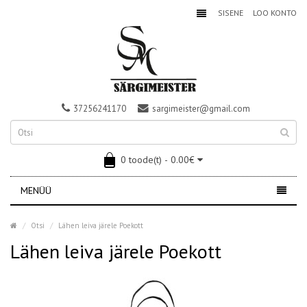
SISENE
LOO KONTO
37256241170
sargimeister@gmail.com
0 toode(t) - 0.00€
MENÜÜ
Otsi
Lähen leiva järele Poekott
Lähen leiva järele Poekott