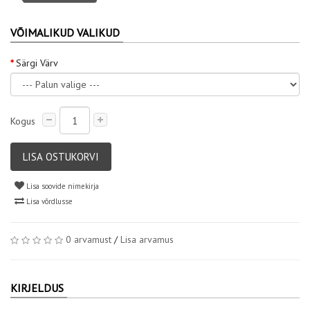
VÕIMALIKUD VALIKUD
Särgi Värv
Kogus
LISA OSTUKORVI
Lisa soovide nimekirja
Lisa võrdlusse
0 arvamust
/
Lisa arvamus
KIRJELDUS