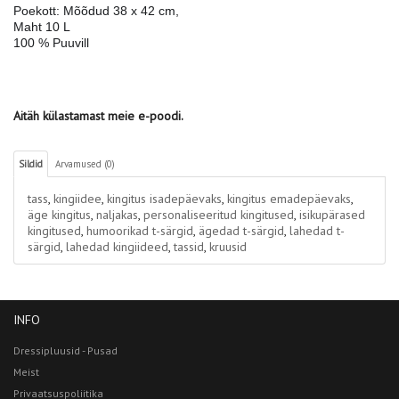
Poekott: Mõõdud 38 x 42 cm, 
Maht 10 L
100 % Puuvill
Aitäh külastamast meie e-poodi.
Sildid
Arvamused (0)
tass
,
kingiidee
,
kingitus isadepäevaks
,
kingitus emadepäevaks
,
äge kingitus
,
naljakas
,
personaliseeritud kingitused
,
isikupärased
kingitused
,
humoorikad t-särgid
,
ägedad t-särgid
,
lahedad t-
särgid
,
lahedad kingiideed
,
tassid
,
kruusid
INFO
Dressipluusid - Pusad
Meist
Privaatsuspoliitika