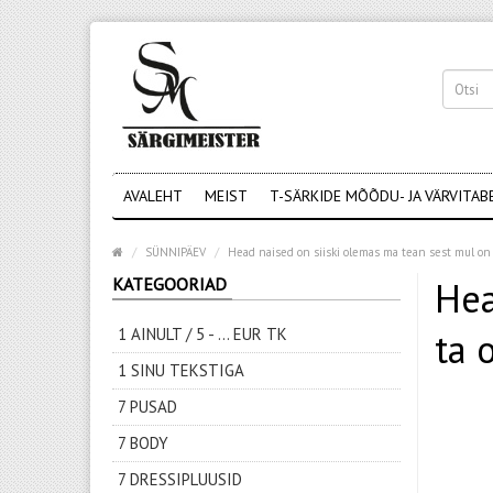
AVALEHT
MEIST
T-SÄRKIDE MÕÕDU- JA VÄRVITAB
SÜNNIPÄEV
Head naised on siiski olemas ma tean sest mul on ü
KATEGOORIAD
Hea
1 AINULT / 5 - ... EUR TK
ta 
1 SINU TEKSTIGA
7 PUSAD
7 BODY
7 DRESSIPLUUSID