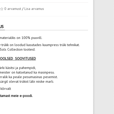
0 arvamust
/
Lisa arvamus
US
materialiks on 100% puuvill.
v trükk on loodud kasutades kuumpress trüki tehnikat.
ols Collection tooteid.
POOLSED SOOVITUSED
rki käsitsi ja pahempidi,
meister on katsetanud ka masinpesu.
rralik ka peale pesumasinas pesemist.
 särgil olevat trükist läbi niiske marli.
 kõrvalt
stamast meie e-poodi.