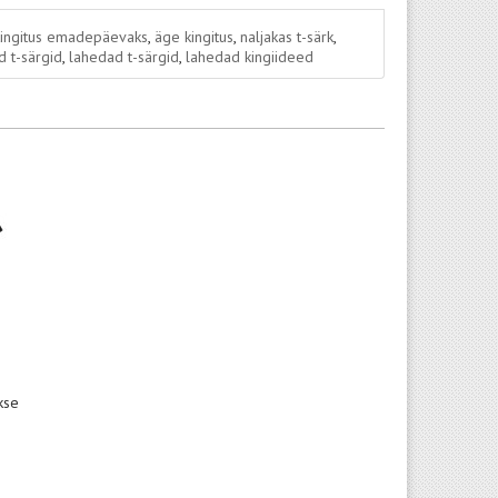
kingitus emadepäevaks
,
äge kingitus
,
naljakas t-särk
,
 t-särgid
,
lahedad t-särgid
,
lahedad kingiideed
kse