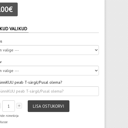
.00€
KUD VALIKUD
us
rv
SünniKUU peab T-särgil/Pusal olema?
LISA OSTUKORVI
vide nimekirja
dlusse