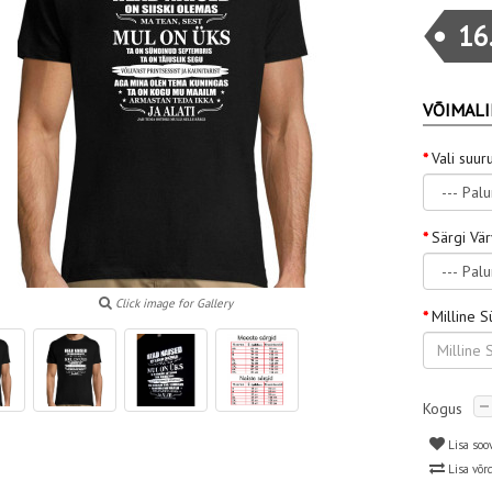
16
VÕIMALI
Vali suur
Särgi Vä
Click image for Gallery
Milline 
Kogus
Lisa soo
Lisa võr