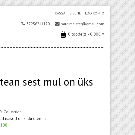
KASSA
SISENE
LOO KONTO
37256241170
sargimeister@gmail.com
0 toode(t) - 0.00€
tean sest mul on üks
's Collection
d naised on siiski olemas
100