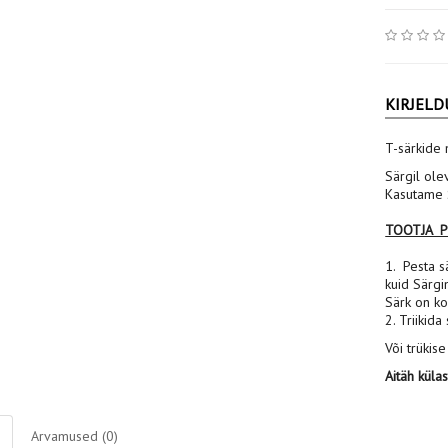
KIRJELD
T-särkide 
Särgil ole
Kasutame S
TOOTJA 
1. Pesta sä
kuid Särgi
Särk on ko
2. Triikida
Või trükise
Aitäh küla
Arvamused (0)