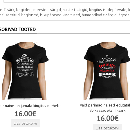
e T-särk
,
kingiidee
,
meeste t-särgid
,
naiste t-särgid
,
kingitus isadepäevaks
,
aliseeritud kingitused
,
isikupärased kingitused
,
humoorikad t-särgid
,
ägedad
SOBIVAD TOOTED
Vaid parimad naised edutata
ne naine on jumala kingitus mehele
abikaasadeks! T-särk
16.00€
16.00€
Lisa ostukorvi
Lisa ostukorvi