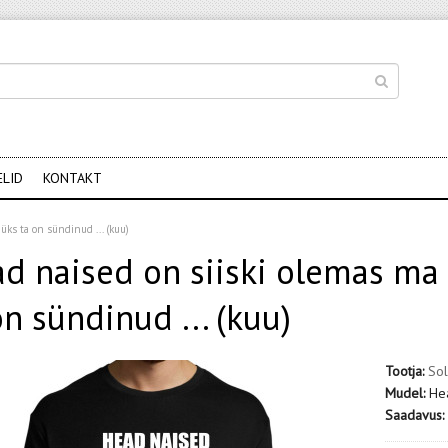
ELID
KONTAKT
ks ta on sündinud ... (kuu)
d naised on siiski olemas ma 
on sündinud ... (kuu)
Tootja:
Sol
Mudel:
Hea
Saadavus: