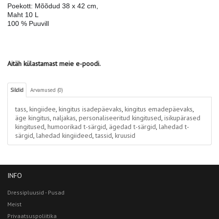
Poekott: Mõõdud 38 x 42 cm, 
Maht 10 L
100 % Puuvill
Aitäh külastamast meie e-poodi.
Sildid
Arvamused (0)
tass
,
kingiidee
,
kingitus isadepäevaks
,
kingitus emadepäevaks
,
äge kingitus
,
naljakas
,
personaliseeritud kingitused
,
isikupärased
kingitused
,
humoorikad t-särgid
,
ägedad t-särgid
,
lahedad t-
särgid
,
lahedad kingiideed
,
tassid
,
kruusid
INFO
Dressipluusid - Pusad
Meist
Privaatsuspoliitika