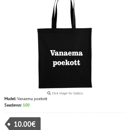
Click image for Gallery
Mudel:
Vanaema poekott
Saadavus:
100
10.00€