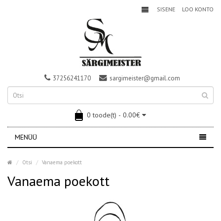
SISENE
LOO KONTO
37256241170
sargimeister@gmail.com
0 toode(t) - 0.00€
MENÜÜ
Otsi
Vanaema poekott
Vanaema poekott