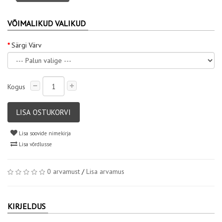
VÕIMALIKUD VALIKUD
Särgi Värv
Kogus
LISA OSTUKORVI
Lisa soovide nimekirja
Lisa võrdlusse
0 arvamust
/
Lisa arvamus
KIRJELDUS