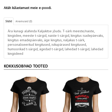
Aitäh külastamast meie e-poodi.
Sildid
Arvamused (0)
Ära kunagi alahinda Kaljukitse jõudu. T-särk meeste/naiste
,
kingiidee
,
meeste t-särgid
,
naiste t-särgid
,
kingitus isadepäevaks
,
kingitus emadepäevaks
,
äge kingitus
,
naljakas t-särk
,
personaliseeritud kingitused
,
isikupärased kingitused
,
humoorikad t-särgid
,
ägedad t-särgid
,
lahedad t-särgid
,
lahedad
kingiideed
KOKKUSOBIVAD TOOTED