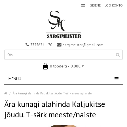
SISENE
LOO KONTO
37256241170
sargimeister@gmail.com
0 toode(t) - 0.00€
MENÜÜ
Ära kunagi alahinda Kaljukitse jõudu. T-särk meeste/naiste
Ära kunagi alahinda Kaljukitse
jõudu. T-särk meeste/naiste