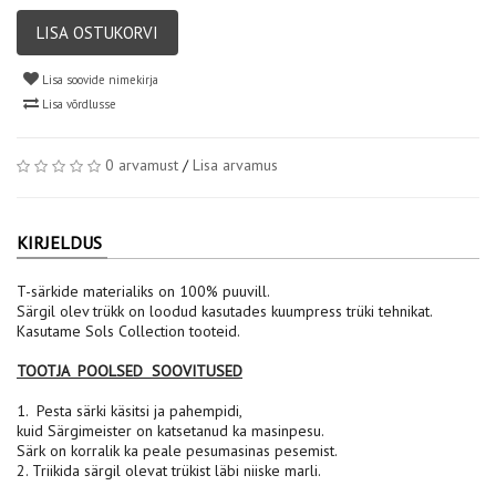
LISA OSTUKORVI
Lisa soovide nimekirja
Lisa võrdlusse
0 arvamust
/
Lisa arvamus
KIRJELDUS
T-särkide materialiks on 100% puuvill.
Särgil olev trükk on loodud kasutades kuumpress trüki tehnikat.
Kasutame Sols Collection tooteid.
TOOTJA POOLSED SOOVITUSED
1. Pesta särki käsitsi ja pahempidi,
kuid Särgimeister on katsetanud ka masinpesu.
Särk on korralik ka peale pesumasinas pesemist.
2. Triikida särgil olevat trükist läbi niiske marli.