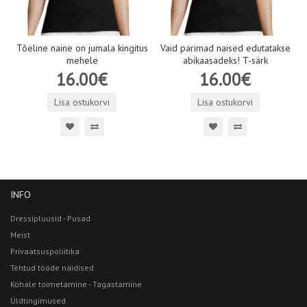
Tõeline naine on jumala kingitus
Vaid parimad naised edutatakse
mehele
abikaasadeks! T-särk
16.00€
16.00€
Lisa ostukorvi
Lisa ostukorvi
INFO
Dressipluusid - Pusad
Meist
Privaatsuspoliitika
Tehtud tööde näidised
Kohale toimetamine - Tagastamine
Üldtingimused