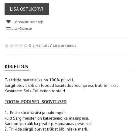
LISA OSTUKORVI
Lisa soovide nimekirja
Lisa võrdlusse
0 arvamust
/
Lisa arvamus
KIRJELDUS
T-särkide materialiks on 100% puuvill.
Särgil olev trükk on loodud kasutades kuumpress trüki tehnikat.
Kasutame Sols Collection tooteid.
TOOTJA POOLSED SOOVITUSED
1. Pesta särki käsitsi ja pahempidi,
kuid Särgimeister on katsetanud ka masinpesu.
Särk on korralik ka peale pesumasinas pesemist.
2. Triikida särgil olevat trükist läbi niiske marli.