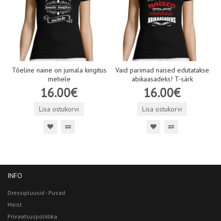
Tõeline naine on jumala kingitus
Vaid parimad naised edutatakse
mehele
abikaasadeks! T-särk
16.00€
16.00€
Lisa ostukorvi
Lisa ostukorvi
INFO
Dressipluusid - Pusad
Meist
Privaatsuspoliitika