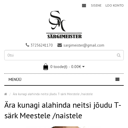
SISENE
LOO KONTO
37256241170
sargimeister@gmail.com
0 toode(t) - 0.00€
MENÜÜ
Ära kunagi alahinda neitsi jõudu T-särk Meestele /naistele
Ära kunagi alahinda neitsi jõudu T-
särk Meestele /naistele