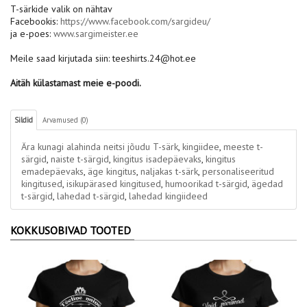
T-särkide valik on nähtav
Facebookis:
https://www.facebook.com/sargideu/
ja e-poes:
www.sargimeister.ee
Meile saad kirjutada siin: teeshirts.24@hot.ee
Aitäh külastamast meie e-poodi.
Sildid
Arvamused (0)
Ära kunagi alahinda neitsi jõudu T-särk
,
kingiidee
,
meeste t-
särgid
,
naiste t-särgid
,
kingitus isadepäevaks
,
kingitus
emadepäevaks
,
äge kingitus
,
naljakas t-särk
,
personaliseeritud
kingitused
,
isikupärased kingitused
,
humoorikad t-särgid
,
ägedad
t-särgid
,
lahedad t-särgid
,
lahedad kingiideed
KOKKUSOBIVAD TOOTED