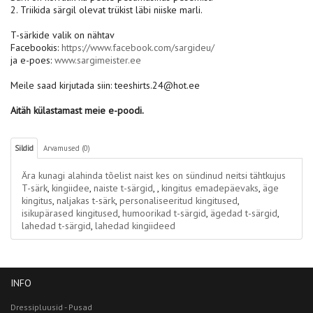
2. Triikida särgil olevat trükist läbi niiske marli.
T-särkide valik on nähtav
Facebookis:
https://www.facebook.com/sargideu/
ja e-poes:
www.sargimeister.ee
Meile saad kirjutada siin: teeshirts.24@hot.ee
Aitäh külastamast meie e-poodi.
Sildid
Arvamused (0)
Ära kunagi alahinda tõelist naist kes on sündinud neitsi tähtkujus
T-särk
,
kingiidee
,
naiste t-särgid
,
,
kingitus emadepäevaks
,
äge
kingitus
,
naljakas t-särk
,
personaliseeritud kingitused
,
isikupärased kingitused
,
humoorikad t-särgid
,
ägedad t-särgid
,
lahedad t-särgid
,
lahedad kingiideed
INFO
Dressipluusid - Pusad