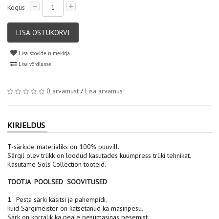
Kogus
LISA OSTUKORVI
Lisa soovide nimekirja
Lisa võrdlusse
0 arvamust
/
Lisa arvamus
KIRJELDUS
T-särkide materialiks on 100% puuvill.
Särgil olev trükk on loodud kasutades kuumpress trüki tehnikat.
Kasutame Sols Collection tooteid.
TOOTJA POOLSED SOOVITUSED
1. Pesta särki käsitsi ja pahempidi,
kuid Särgimeister on katsetanud ka masinpesu.
Särk on korralik ka peale pesumasinas pesemist.