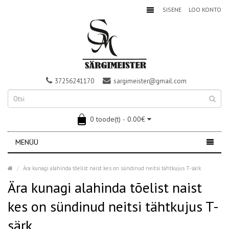
SISENE
LOO KONTO
37256241170
sargimeister@gmail.com
0 toode(t) - 0.00€
MENÜÜ
Ära kunagi alahinda tõelist naist kes on sündinud neitsi tähtkujus T-särk
Ära kunagi alahinda tõelist naist
kes on sündinud neitsi tähtkujus T-
särk