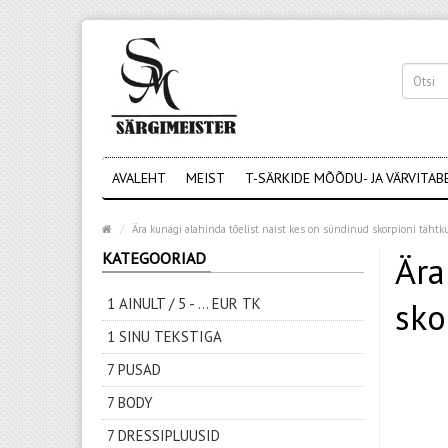
AVALEHT
MEIST
T-SÄRKIDE MÕÕDU- JA VÄRVITAB
Ära kunagi alahinda tõelist naist kes on sündinud skorpioni tähtk
KATEGOORIAD
Ära
1 AINULT / 5 - ... EUR TK
sko
1 SINU TEKSTIGA
7 PUSAD
7 BODY
7 DRESSIPLUUSID