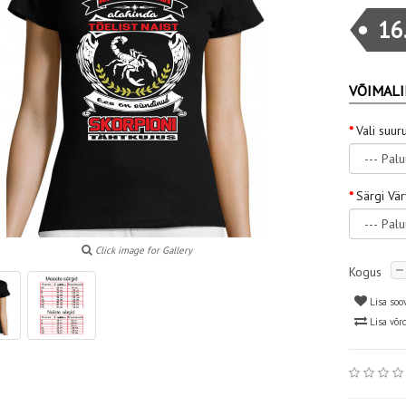
16
VÕIMALI
Vali suur
Särgi Vä
Click image for Gallery
Kogus
Lisa soo
Lisa võr