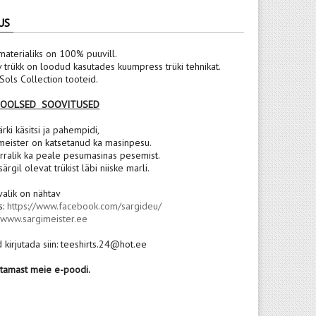
US
materialiks on 100% puuvill.
v trükk on loodud kasutades kuumpress trüki tehnikat.
ols Collection tooteid.
POOLSED SOOVITUSED
rki käsitsi ja pahempidi,
meister on katsetanud ka masinpesu.
rralik ka peale pesumasinas pesemist.
 särgil olevat trükist läbi niiske marli.
valik on nähtav
s:
https://www.facebook.com/sargideu/
:
www.sargimeister.ee
 kirjutada siin: teeshirts.24@hot.ee
stamast meie e-poodi.