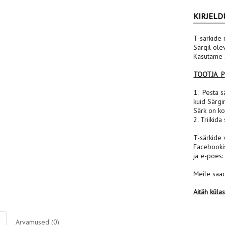
KIRJELD
T-särkide 
Särgil ole
Kasutame S
TOOTJA 
1. Pesta sä
kuid Särgi
Särk on ko
2. Triikida
T-särkide 
Facebooki
ja e-poes
Meile saad
Aitäh küla
Arvamused (0)