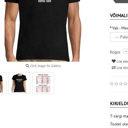
VÕIMALI
Vali - Me
Kogus
Lisa soo
Click image for Gallery
Lisa võr
KIRJELD
T-särgi ma
Tootel ole