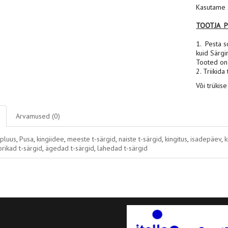
Kasutame S
TOOTJA 
1. Pesta s
kuid Särgi
Tooted on 
2. Triikida
Või trükise
Arvamused (0)
ipluus
,
Pusa
,
kingiidee
,
meeste t-särgid
,
naiste t-särgid
,
kingitus
,
isadepäev
,
k
rikad t-särgid
,
ägedad t-särgid
,
lahedad t-särgid