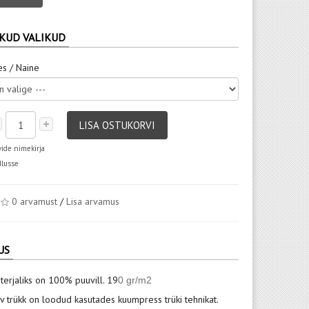
KUD VALIKUD
es / Naine
LISA OSTUKORVI
vide nimekirja
dlusse
0 arvamust
/
Lisa arvamus
US
terjaliks on 100% puuvill. 19
0 gr/m2
v trükk on loodud kasutades kuumpress trüki tehnikat.