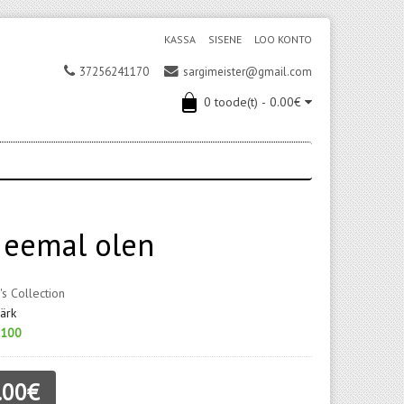
KASSA
SISENE
LOO KONTO
37256241170
sargimeister@gmail.com
0 toode(t) - 0.00€
t eemal olen
's Collection
ärk
100
.00€