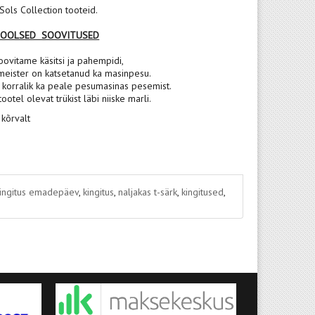
ols Collection tooteid.
POOLSED SOOVITUSED
oovitame käsitsi ja pahempidi,
meister on katsetanud ka masinpesu.
korralik ka peale pesumasinas pesemist.
 tootel olevat trükist läbi niiske marli.
 kõrvalt
ingitus emadepäev
,
kingitus
,
naljakas t-särk
,
kingitused
,