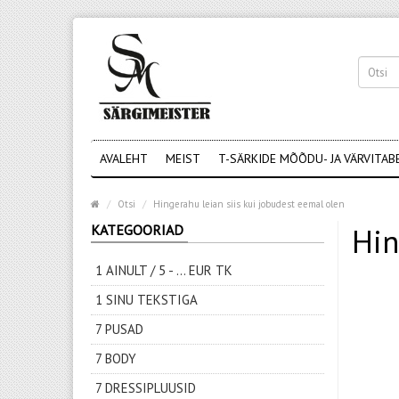
AVALEHT
MEIST
T-SÄRKIDE MÕÕDU- JA VÄRVITAB
Otsi
Hingerahu leian siis kui jobudest eemal olen
KATEGOORIAD
Hin
1 AINULT / 5 - ... EUR TK
1 SINU TEKSTIGA
7 PUSAD
7 BODY
7 DRESSIPLUUSID