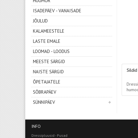
HUUMOR
ISADEPÄEV - VANAISADE
JÕULUD
KALAMEESTELE
LASTE EMALE
LOOMAD - LOODUS
MEESTE SÄRGID
Sildid
NAISTE SÄRGID
ÕPETAJATELE
Dress
humoo
SÕBRAPÄEV
SÜNNIPÄEV
INFO
Dressipluusid - Pusad